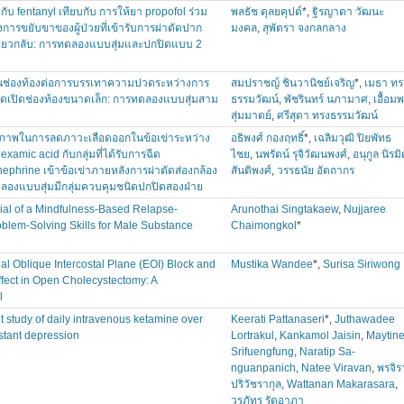
ับ fentanyl เทียบกับ การให้ยา propofol ร่วม
พลธัช ดุลยคุปต์
*,
ฐิรญาดา วัฒนะ
ารขยับขาของผู้ป่วยที่เข้ารับการผ่าตัดปาก
มงคล
,
สุพัตรา จงกลกลาง
ดียวกลับ: การทดลองแบบสุ่มและปกปิดแบบ 2
ช่องท้องต่อการบรรเทาความปวดระหว่างการ
สมปราชญ์ ชินวานิชย์เจริญ
*,
เมธา ทร
ดเปิดช่องท้องขนาดเล็ก: การทดลองแบบสุ่มสาม
ธรรมวัฒน์
,
พัชรินทร์ นภามาศ
,
เอื้อม
สุ่มมาตย์
,
ศรีสุดา ทรงธรรมวัฒน์
ธิภาพในการลดภาวะเลือดออกในข้อเข่าระหว่าง
อธิพงศ์ กองฤทธิ์
*,
เฉลิมวุฒิ ปิยพัทธ
examic acid กับกลุ่มที่ได้รับการฉีด
ไชย
,
นพรัตน์ รุจิวัฒนพงศ์
,
อนุกูล นิรม
ephrine เข้าข้อเข่าภายหลังการผ่าตัดส่องกล้อง
สันติพงศ์
,
วรรธนัย อัตถากร
ดลองแบบสุ่มมีกลุ่มควบคุมชนิดปกปิดสองฝ่าย
ial of a Mindfulness-Based Relapse-
Arunothai Singtakaew
,
Nujjaree
blem-Solving Skills for Male Substance
Chaimongkol
*
 Oblique Intercostal Plane (EOI) Block and
Mustika Wandee
*,
Surisa Siriwong
 Effect in Open Cholecystectomy: A
l
t study of daily intravenous ketamine over
Keerati Pattanaseri
*,
Juthawadee
istant depression
Lortrakul
,
Kankamol Jaisin
,
Maytin
Srifuengfung
,
Naratip Sa-
nguanpanich
,
Natee Viravan
,
พรจิร
ปริวัชรากุล
,
Wattanan Makarasara
,
วรภัทร รัตอาภา