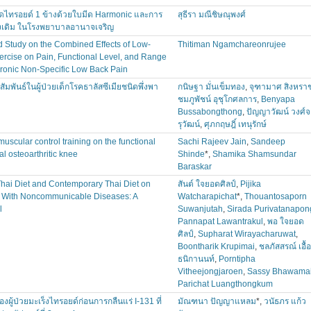
ัดไทรอยด์ 1 ข้างด้วยใบมีด Harmonic และการ
สุธีรา มณีชิษณุพงศ์
ดั้งเดิม ในโรงพยาบาลอานาจเจริญ
 Study on the Combined Effects of Low-
Thitiman Ngamchareonrujee
ercise on Pain, Functional Level, and Range
Chronic Non-Specific Low Back Pain
มพันธ์ในผู้ป่วยเด็กโรคธาลัสซีเมียชนิดพึ่งพา
กนิษฐา มั่นเข็มทอง
,
จุฑามาศ สิงหรา
ชมภูพัชน์ อุชุโกศลการ
,
Benyapa
Bussabongthong
,
ปัญญาวัฒน์ วงศ์
รุวัฒน์
,
ศุภกฤษฎิ์ เทนุรักษ์
muscular control training on the functional
Sachi Rajeev Jain
,
Sandeep
ral osteoarthritic knee
Shinde
*,
Shamika Shamsundar
Baraskar
Thai Diet and Contemporary Thai Diet on
สันต์ ใจยอดศิลป์
,
Pijika
ls With Noncommunicable Diseases: A
Watcharapichat
*,
Thouantosaporn
l
Suwanjutah
,
Sirada Purivatanapon
Pannapat Lawantrakul
,
พอ ใจยอด
ศิลป์
,
Supharat Wirayacharuwat
,
Boontharik Krupimai
,
ชลภัสสรณ์ เอื้อ
ธนิกานนท์
,
Porntipha
Vitheejongjaroen
,
Sassy Bhawama
Parichat Luangthongkum
ผู้ป่วยมะเร็งไทรอยด์ก่อนการกลืนแร่ I-131 ที่
มัณฑนา ปัญญาแหลม
*,
วนัธภร แก้ว