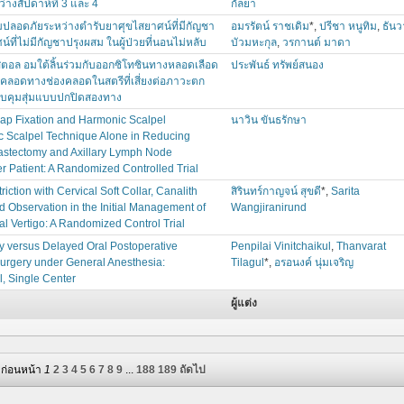
างสัปดาห์ที่ 3 และ 4
กัลยา
ปลอดภัยระหว่างตำรับยาศุขไสยาศน์ที่มีกัญชา
อมรรัตน์ ราชเดิม
*,
ปรีชา หนูทิม
,
ธันว
ี่ไม่มีกัญชาปรุงผสม ในผู้ป่วยที่นอนไม่หลับ
บัวมหะกุล
,
วรกานต์ มาดา
อล อมใต้ลิ้นร่วมกับออกซิโทซินทางหลอดเลือด
ประพันธ์ ทรัพย์สนอง
รคลอดทางช่องคลอดในสตรีที่เสี่ยงต่อภาวะตก
บคุมสุ่มแบบปกปิดสองทาง
ap Fixation and Harmonic Scalpel
นาวิน ขันธรักษา
c Scalpel Technique Alone in Reducing
astectomy and Axillary Lymph Node
r Patient: A Randomized Controlled Trial
iction with Cervical Soft Collar, Canalith
สิรินทร์กาญจน์ สุขดี
*,
Sarita
 Observation in the Initial Management of
Wangjiranirund
l Vertigo: A Randomized Control Trial
y versus Delayed Oral Postoperative
Penpilai Vinitchaikul
,
Thanvarat
Surgery under General Anesthesia:
Tilagul
*,
อรอนงค์ นุ่มเจริญ
, Single Center
ผู้แต่ง
ก่อนหน้า
1
2
3
4
5
6
7
8
9
...
188
189
ถัดไป