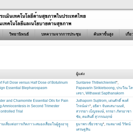
วิทยานิพนธ์
บทความจากการประชุม
ค้นหาขั้นสูง
เกี่
ผู้แต่ง
of Full Dose versus Half Dose of Botulinum
Suntaree Thitiwichienlert
*,
enign Essential Blepharospasm
Papavarin Sirikietsoong
,
ประวีณ โล
เลขา
,
Withawat Sapthanakorn
r and Chamomile Essential Oils for Pain
Juthaporn Sujitrom
,
เด่นศักดิ์ พงศ์
ng Amniocentesis in Second Trimester
โรจน์เผ่า
*,
อธิตา จันทเสนานนท์
,
ntrolled Trial
สวรรยา เบ็ญจหงษ์
,
จรรยา ภัทรอาชา
ชัย
,
คมสันติ์ สุวรรณฤกษ์
ี่ยงต่อการเกิดภาวะสมองเสื่อมในผู้สููงอายุุ
ฐมาพร เชี่ยวชาญ
*,
กมลมาลย์ วิรัตน์
เศรษฐสิน