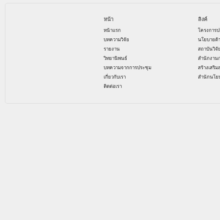
หน้า
ลิงค์
หน้าแรก
โครงการป
บทความวิจัย
นโยบายด้
รายงาน
สถาบันวิจ
วิทยานิพนธ์
สำนักงาน
บทความจากการประชุม
สร้างเสริม
เกี่ยวกับเรา
สำนักนโย
ติดต่อเรา