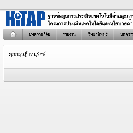
บทความวิจัย
รายงาน
วิทยานิพนธ์
บทควา
ศุภกฤษฎิ์ เทนุรักษ์