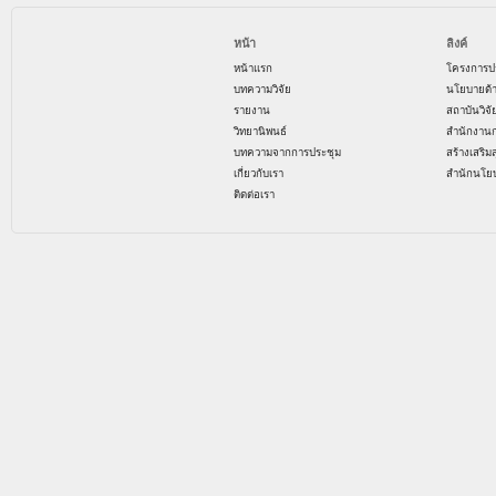
หน้า
ลิงค์
หน้าแรก
โครงการป
บทความวิจัย
นโยบายด้
รายงาน
สถาบันวิจ
วิทยานิพนธ์
สำนักงาน
บทความจากการประชุม
สร้างเสริม
เกี่ยวกับเรา
สำนักนโย
ติดต่อเรา