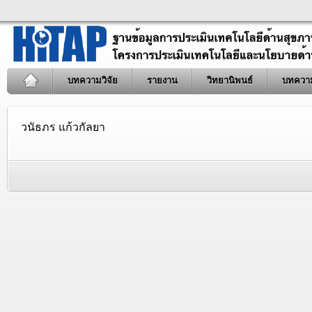
บทความวิจัย
รายงาน
วิทยานิพนธ์
บทควา
วนัธภร แก้วกัลยา