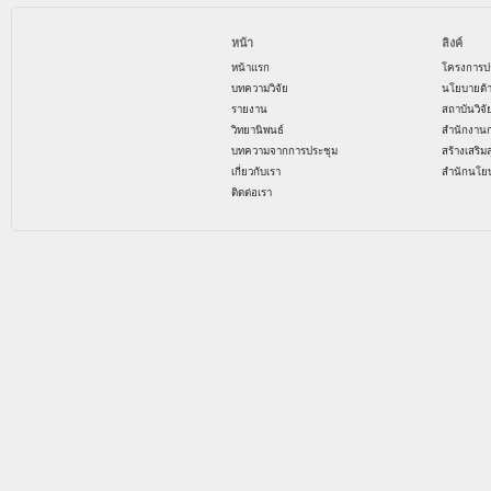
หน้า
ลิงค์
หน้าแรก
โครงการป
บทความวิจัย
นโยบายด้
รายงาน
สถาบันวิจ
วิทยานิพนธ์
สำนักงาน
บทความจากการประชุม
สร้างเสริม
เกี่ยวกับเรา
สำนักนโย
ติดต่อเรา