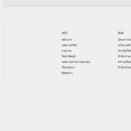
หน้า
ลิงค์
หน้าแรก
โครงการป
บทความวิจัย
นโยบายด้
รายงาน
สถาบันวิจ
วิทยานิพนธ์
สำนักงาน
บทความจากการประชุม
สร้างเสริม
เกี่ยวกับเรา
สำนักนโย
ติดต่อเรา