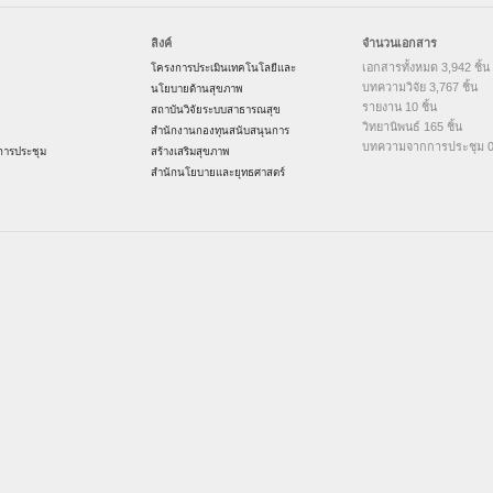
ลิงค์
จำนวนเอกสาร
เอกสารทั้งหมด 3,942 ชิ้น
โครงการประเมินเทคโนโลยีและ
บทความวิจัย 3,767 ชิ้น
นโยบายด้านสุขภาพ
รายงาน 10 ชิ้น
สถาบันวิจัยระบบสาธารณสุข
วิทยานิพนธ์ 165 ชิ้น
สำนักงานกองทุนสนับสนุนการ
บทความจากการประชุม 0 
ารประชุม
สร้างเสริมสุขภาพ
สำนักนโยบายและยุทธศาสตร์