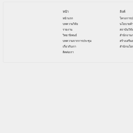
หน้า
ลิงค์
หน้าแรก
โครงการป
บทความวิจัย
นโยบายด้
รายงาน
สถาบันวิจ
วิทยานิพนธ์
สำนักงาน
บทความจากการประชุม
สร้างเสริม
เกี่ยวกับเรา
สำนักนโย
ติดต่อเรา