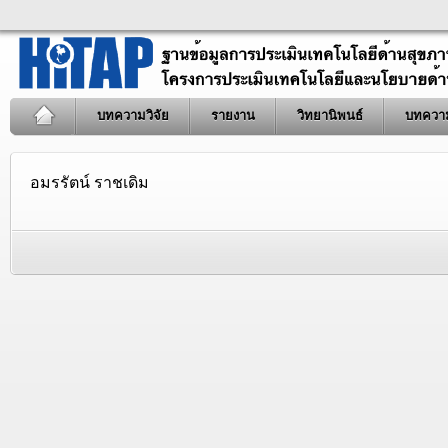
บทความวิจัย
รายงาน
วิทยานิพนธ์
บทควา
อมรรัตน์ ราชเดิม