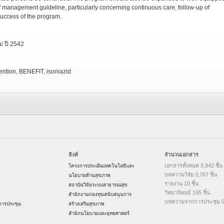
of management guideline, particularly concerning continuous care, follow-up of
 success of the program.
่ ปี 2542
vention, BENEFIT, isoniazid
ลิงค์
จำนวนเอกสาร
เอกสารทั้งหมด 3,942 ชิ้น
โครงการประเมินเทคโนโลยีและ
บทความวิจัย 3,767 ชิ้น
นโยบายด้านสุขภาพ
รายงาน 10 ชิ้น
สถาบันวิจัยระบบสาธารณสุข
วิทยานิพนธ์ 165 ชิ้น
สำนักงานกองทุนสนับสนุนการ
บทความจากการประชุม 0 
ารประชุม
สร้างเสริมสุขภาพ
สำนักนโยบายและยุทธศาสตร์