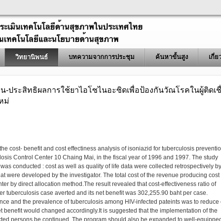
วิทยานิพนธ์
บทความจากการประชุม
ค้นหาขั้นสูง
เกี่
ุน-ประสิทธิผลการใช้ยาไอโซไนอะซิดเพื่อป้องกันวัณโรคในผู้ติดเชื
หม่
he cost- benefit and cost effectiness analysis of isoniazid for tuberculosis preventi
osis Control Center 10 Chaing Mai, in the fiscal year of 1996 and 1997. The study
was conducted : cost as well as quality of life data were collected retrospectively b
at were developed by the investigator. The total cost of the revenue producing cost
r by direct allocation method.The result revealed that cost-effectiveness ratio of
r tuberculosis case averted and its net benefit was 302,255.90 baht per case.
liance and the prevalence of tuberculosis among HIV-infected pateints was to reduce 
et benefit would changed accordingly.It is suggested that the implementation of the
ected persons be continued. The program should also be expanded to well-equippe