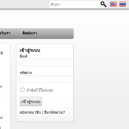
ค้นหา
ยวกับเรา
ติดต่อเรา
เข้าสู่ระบบ
่อ
อีเมล์
รหัสผ่าน
on
จำฉันไว้ในระบบ
y
สมัครสมาชิก
|
ลืมรหัสผ่าน?
or
d