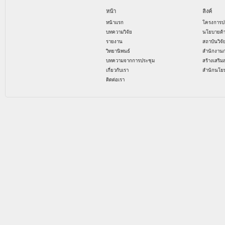
หน้า
ลิงค์
หน้าแรก
โครงการป
บทความวิจัย
นโยบายด้
รายงาน
สถาบันวิจ
วิทยานิพนธ์
สำนักงาน
บทความจากการประชุม
สร้างเสริม
เกี่ยวกับเรา
สำนักนโย
ติดต่อเรา