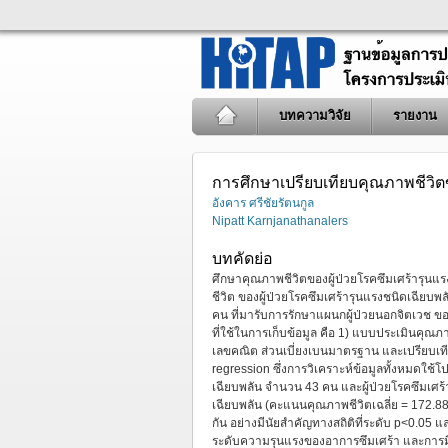
บทความวิจัย
รายงาน
การศึกษาเปรียบเทียบคุณภาพชีวิตข
อังคาร ศรีชัยรัตนกูล
Nipatt Karnjanathanalers
บทคัดย่อ
ศึกษาคุณภาพชีวิตของผู้ป่วยโรคซึมเศร้ารุนแรงช
ชีวิต ของผู้ป่วยโรคซึมเศร้ารุนแรงชนิดเฉียบพ
คน ที่มารับการรักษาแผนกผู้ป่วยนอกจิตเวช 
ที่ใช้ในการเก็บข้อมูล คือ 1) แบบประเมินคุณภา
เลขคณิต ส่วนเบี่ยงเบนมาตรฐาน และเปรียบเที
regression ซึ่งการวิเคราะห์ข้อมูลทั้งหมดใช
เฉียบพลัน จำนวน 43 คน และผู้ป่วยโรคซึมเศร้
เฉียบพลัน (คะแนนคุณภาพชีวิตเฉลี่ย = 172.88)
กัน อย่างมีนัยสำคัญทางสถิติที่ระดับ p<0.05 แ
ระดับความรุนแรงของอาการซึมเศร้า และการมีปั