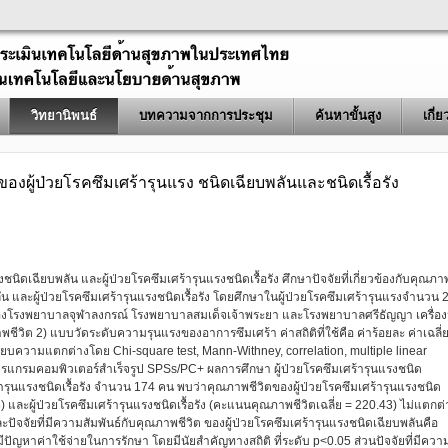
วิทยานิพนธ์
บทความจากการประชุม
ค้นหาขั้นสูง
เกี่
องผู้ป่วยโรคซึมเศร้ารุนแรง ชนิดเฉียบพลันและชนิดเรื้อรัง
นิดเฉียบพลัน และผู้ป่วยโรคซึมเศร้ารุนแรงชนิดเรื้อรัง ศึกษาปัจจัยที่เกี่ยวข้องกับคุณภา
ลัน และผู้ป่วยโรคซึมเศร้ารุนแรงชนิดเรื้อรัง โดยศึกษาในผู้ป่วยโรคซึมเศร้ารุนแรงจำนวน 
ของโรงพยาบาลจุฬาลงกรณ์ โรงพยาบาลสมเด็จเจ้าพระยา และโรงพยาบาลศรีธัญญา เครื่อง
พชีวิต 2) แบบวัดระดับความรุนแรงของอาการซึมเศร้า ค่าสถิติที่ใช้คือ ค่าร้อยละ ค่าเฉลี่
ยบความแตกต่างโดย Chi-square test, Mann-Withney, correlation, multiple linear
้โปรแกรมคอมพิวเตอร์สำเร็จรูป SPSs/PC+ ผลการศึกษา ผู้ป่วยโรคซึมเศร้ารุนแรงชนิด
ารุนแรงชนิดเรื้อรัง จำนวน 174 คน พบว่าคุณภาพชีวิตของผู้ป่วยโรคซึมเศร้ารุนแรงชนิด
 และผู้ป่วยโรคซึมเศร้ารุนแรงชนิดเรื้อรัง (คะแนนคุณภาพชีวิตเฉลี่ย = 220.43) ไม่แตกต่
ละปัจจัยที่มีความสัมพันธ์กับคุณภาพชีวิต ของผู้ป่วยโรคซึมเศร้ารุนแรงชนิดเฉียบพลันคือ
ญหาค่าใช้จ่ายในการรักษา โดยมีนัยสำคัญทางสถิติ ที่ระดับ p<0.05 ส่วนปัจจัยที่มีควา