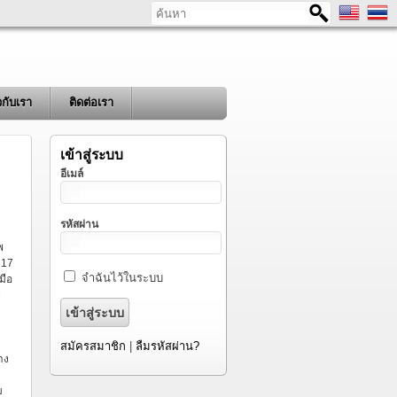
ค้นหา
ยวกับเรา
ติดต่อเรา
เข้าสู่ระบบ
อีเมล์
รหัสผ่าน
พ
217
จำฉันไว้ในระบบ
มือ
ย
สมัครสมาชิก
|
ลืมรหัสผ่าน?
าง
ม