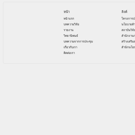
หน้า
ลิงค์
หน้าแรก
โครงการป
บทความวิจัย
นโยบายด้
รายงาน
สถาบันวิจ
วิทยานิพนธ์
สำนักงาน
บทความจากการประชุม
สร้างเสริม
เกี่ยวกับเรา
สำนักนโย
ติดต่อเรา