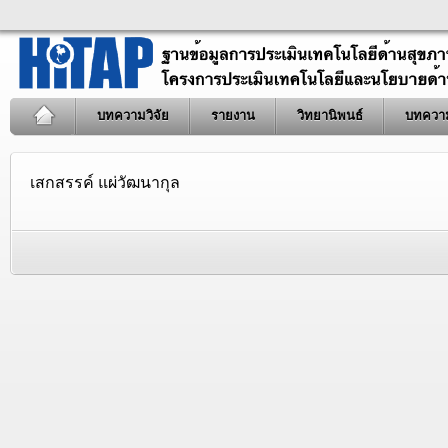
บทความวิจัย
รายงาน
วิทยานิพนธ์
บทควา
เสกสรรค์ แผ่วัฒนากุล