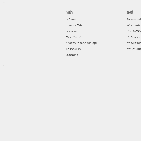
หน้า
ลิงค์
หน้าแรก
โครงการป
บทความวิจัย
นโยบายด้
รายงาน
สถาบันวิจ
วิทยานิพนธ์
สำนักงาน
บทความจากการประชุม
สร้างเสริม
เกี่ยวกับเรา
สำนักนโย
ติดต่อเรา