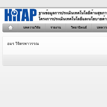
บทความวิจัย
รายงาน
วิทยานิพนธ์
บทควา
อมร วิจิตรพาวรรณ