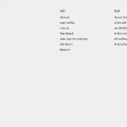
หน้า
ลิงค์
หน้าแรก
โครงการป
บทความวิจัย
นโยบายด้
รายงาน
สถาบันวิจ
วิทยานิพนธ์
สำนักงาน
บทความจากการประชุม
สร้างเสริม
เกี่ยวกับเรา
สำนักนโย
ติดต่อเรา