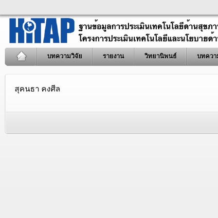
บทความวิจัย
รายงาน
วิทยานิพนธ์
บทควา
สุคนธา คงศีล