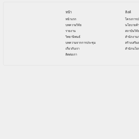
หน้า
ลิงค์
หน้าแรก
โครงการป
บทความวิจัย
นโยบายด้
รายงาน
สถาบันวิจ
วิทยานิพนธ์
สำนักงาน
บทความจากการประชุม
สร้างเสริม
เกี่ยวกับเรา
สำนักนโย
ติดต่อเรา