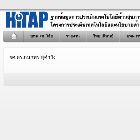
บทความวิจัย
รายงาน
วิทยานิพนธ์
บทควา
ผศ.ดร.กนกพร สุคำวัง