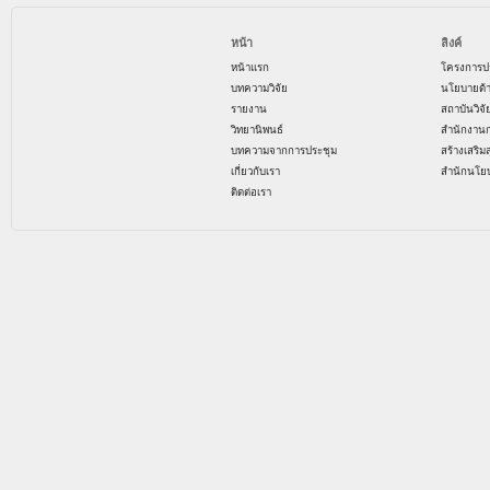
หน้า
ลิงค์
หน้าแรก
โครงการป
บทความวิจัย
นโยบายด้
รายงาน
สถาบันวิจ
วิทยานิพนธ์
สำนักงาน
บทความจากการประชุม
สร้างเสริม
เกี่ยวกับเรา
สำนักนโย
ติดต่อเรา