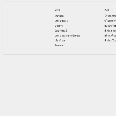
หน้า
ลิงค์
หน้าแรก
โครงการป
บทความวิจัย
นโยบายด้
รายงาน
สถาบันวิจ
วิทยานิพนธ์
สำนักงาน
บทความจากการประชุม
สร้างเสริม
เกี่ยวกับเรา
สำนักนโย
ติดต่อเรา