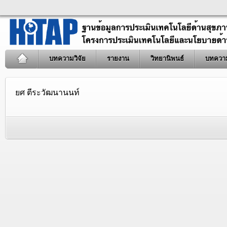
บทความวิจัย
รายงาน
วิทยานิพนธ์
บทควา
ยศ ตีระวัฒนานนท์