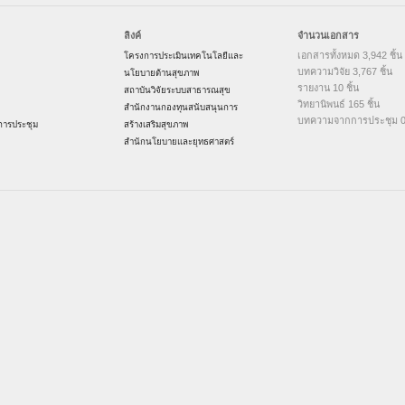
ลิงค์
จำนวนเอกสาร
เอกสารทั้งหมด 3,942 ชิ้น
โครงการประเมินเทคโนโลยีและ
บทความวิจัย 3,767 ชิ้น
นโยบายด้านสุขภาพ
รายงาน 10 ชิ้น
สถาบันวิจัยระบบสาธารณสุข
วิทยานิพนธ์ 165 ชิ้น
สำนักงานกองทุนสนับสนุนการ
บทความจากการประชุม 0 
ารประชุม
สร้างเสริมสุขภาพ
สำนักนโยบายและยุทธศาสตร์