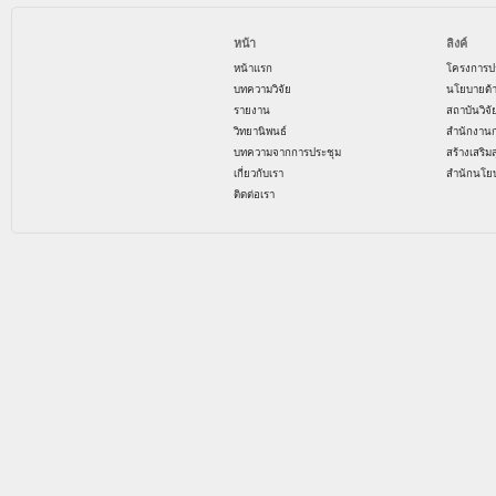
หน้า
ลิงค์
หน้าแรก
โครงการป
บทความวิจัย
นโยบายด้
รายงาน
สถาบันวิจ
วิทยานิพนธ์
สำนักงาน
บทความจากการประชุม
สร้างเสริม
เกี่ยวกับเรา
สำนักนโย
ติดต่อเรา