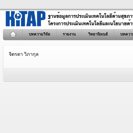
บทความวิจัย
รายงาน
วิทยานิพนธ์
บทควา
จิตรดา วิภากุล