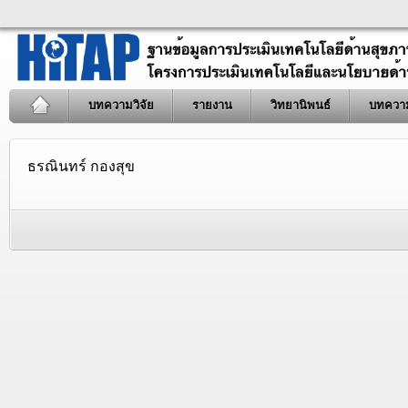
บทความวิจัย
รายงาน
วิทยานิพนธ์
บทควา
ธรณินทร์ กองสุข