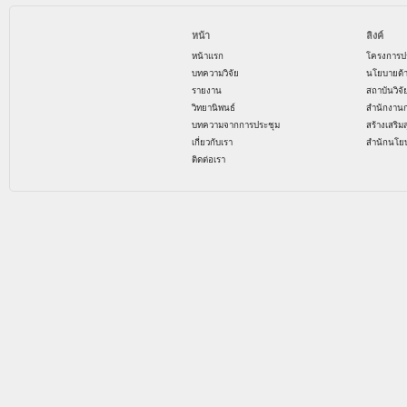
หน้า
ลิงค์
หน้าแรก
โครงการป
บทความวิจัย
นโยบายด้
รายงาน
สถาบันวิจ
วิทยานิพนธ์
สำนักงาน
บทความจากการประชุม
สร้างเสริม
เกี่ยวกับเรา
สำนักนโย
ติดต่อเรา