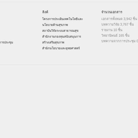
ลิงค์
จำนวนเอกสาร
เอกสารทั้งหมด 3,942 ชิ้น
โครงการประเมินเทคโนโลยีและ
บทความวิจัย 3,767 ชิ้น
นโยบายด้านสุขภาพ
รายงาน 10 ชิ้น
สถาบันวิจัยระบบสาธารณสุข
วิทยานิพนธ์ 165 ชิ้น
สำนักงานกองทุนสนับสนุนการ
บทความจากการประชุม 0 
ารประชุม
สร้างเสริมสุขภาพ
สำนักนโยบายและยุทธศาสตร์