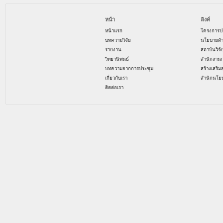
หน้า
ลิงค์
หน้าแรก
โครงการป
บทความวิจัย
นโยบายด้
รายงาน
สถาบันวิจ
วิทยานิพนธ์
สำนักงาน
บทความจากการประชุม
สร้างเสริม
เกี่ยวกับเรา
สำนักนโย
ติดต่อเรา