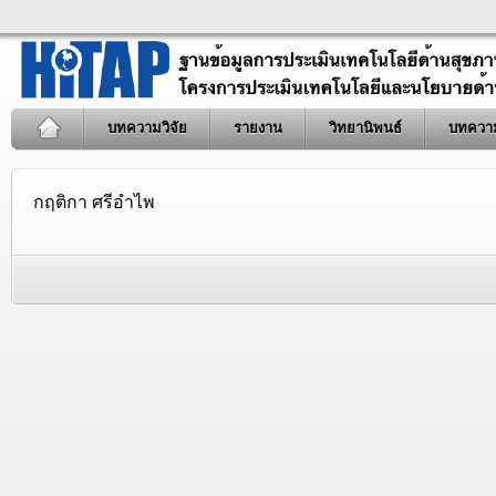
บทความวิจัย
รายงาน
วิทยานิพนธ์
บทควา
กฤติกา ศรีอำไพ