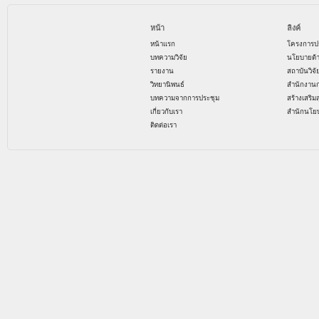
หน้า
ลิงค์
หน้าแรก
โครงการป
บทความวิจัย
นโยบายด้
รายงาน
สถาบันวิจ
วิทยานิพนธ์
สำนักงาน
บทความจากการประชุม
สร้างเสริม
เกี่ยวกับเรา
สำนักนโย
ติดต่อเรา