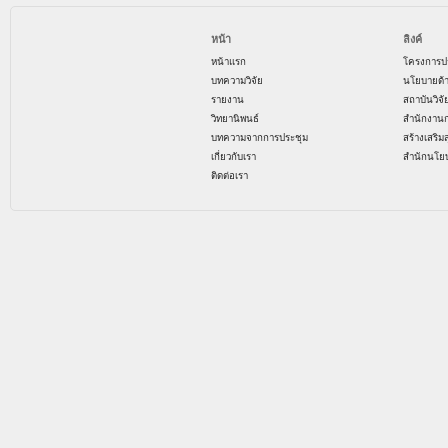
หน้า
ลิงค์
หน้าแรก
โครงการป
บทความวิจัย
นโยบายด้
รายงาน
สถาบันวิจ
วิทยานิพนธ์
สำนักงาน
บทความจากการประชุม
สร้างเสริม
เกี่ยวกับเรา
สำนักนโย
ติดต่อเรา