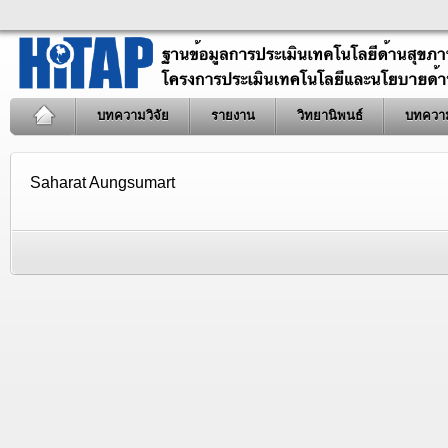
บทความวิจัย
รายงาน
วิทยานิพนธ์
บทควา
Saharat Aungsumart