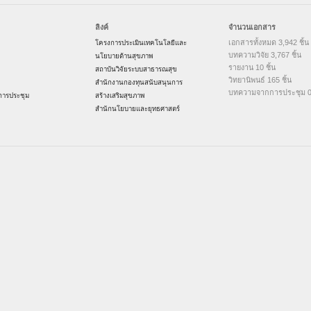
ลิงค์
จำนวนเอกสาร
เอกสารทั้งหมด 3,942 ชิ้น
โครงการประเมินเทคโนโลยีและ
บทความวิจัย 3,767 ชิ้น
นโยบายด้านสุขภาพ
รายงาน 10 ชิ้น
สถาบันวิจัยระบบสาธารณสุข
วิทยานิพนธ์ 165 ชิ้น
สำนักงานกองทุนสนับสนุนการ
บทความจากการประชุม 0 
ารประชุม
สร้างเสริมสุขภาพ
สำนักนโยบายและยุทธศาสตร์