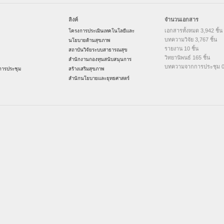
ลิงค์
จำนวนเอกสาร
เอกสารทั้งหมด 3,942 ชิ้น
โครงการประเมินเทคโนโลยีและ
บทความวิจัย 3,767 ชิ้น
นโยบายด้านสุขภาพ
รายงาน 10 ชิ้น
สถาบันวิจัยระบบสาธารณสุข
วิทยานิพนธ์ 165 ชิ้น
สำนักงานกองทุนสนับสนุนการ
บทความจากการประชุม 0 
ารประชุม
สร้างเสริมสุขภาพ
สำนักนโยบายและยุทธศาสตร์