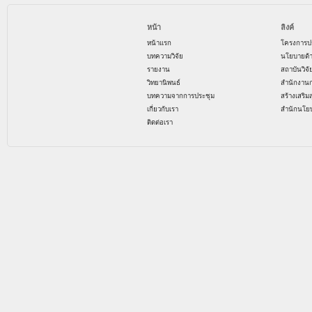
หน้า
ลิงค์
หน้าแรก
โครงการป
บทความวิจัย
นโยบายด้
รายงาน
สถาบันวิจ
วิทยานิพนธ์
สำนักงาน
บทความจากการประชุม
สร้างเสริม
เกี่ยวกับเรา
สำนักนโย
ติดต่อเรา