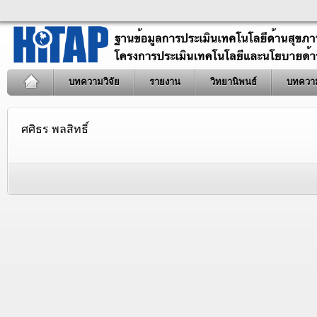
บทความวิจัย
รายงาน
วิทยานิพนธ์
บทควา
ศศิธร พลสิทธิ์