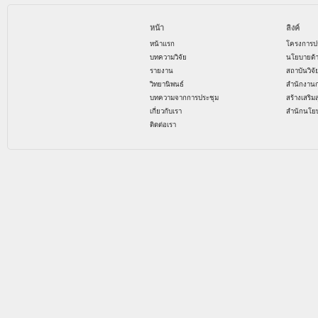
หน้า
ลิงค์
หน้าแรก
โครงการป
บทความวิจัย
นโยบายด้
รายงาน
สถาบันวิจ
วิทยานิพนธ์
สำนักงาน
บทความจากการประชุม
สร้างเสริม
เกี่ยวกับเรา
สำนักนโย
ติดต่อเรา