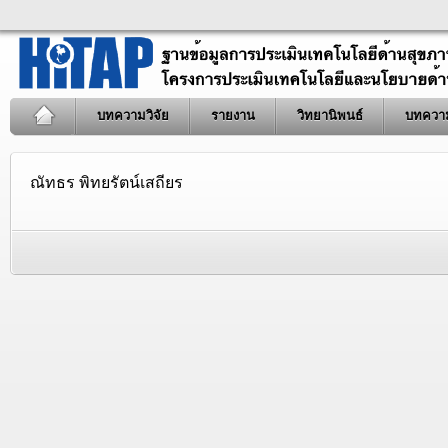
บทความวิจัย
รายงาน
วิทยานิพนธ์
บทควา
ณัทธร พิทยรัตน์เสถียร